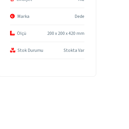
Marka
Dede
Ölçü
200 x 200 x 420 mm
Stok Durumu
Stokta Var