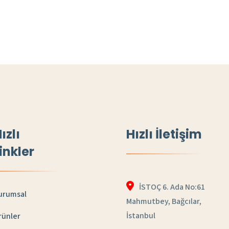
ızlı
Hızlı İletişim
inkler
İSTOÇ 6. Ada No:61
urumsal
Mahmutbey, Bağcılar,
İstanbul
rünler