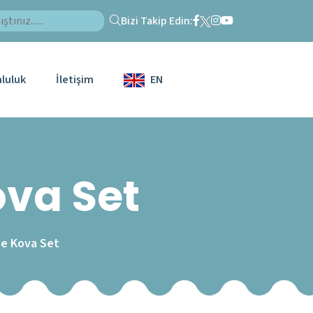
Bizi Takip Edin:
luluk
İletişim
EN
ova Set
le Kova Set