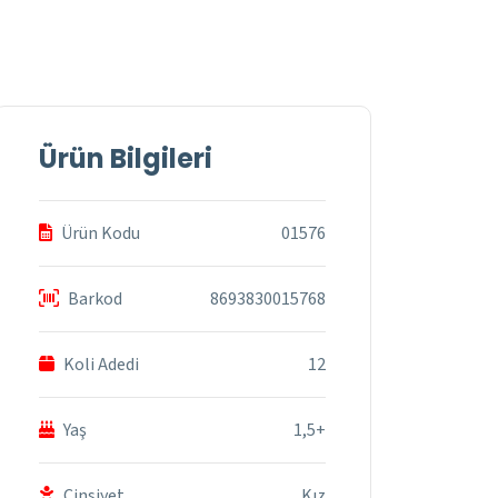
Ürün Bilgileri
Ürün Kodu
01576
Barkod
8693830015768
Koli Adedi
12
Yaş
1,5+
Cinsiyet
Kız