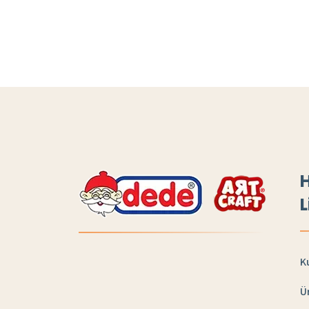
H
L
K
Ü