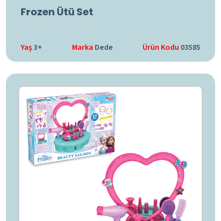
Frozen Ütü Set
Yaş
3+
Marka
Dede
Ürün Kodu
03585