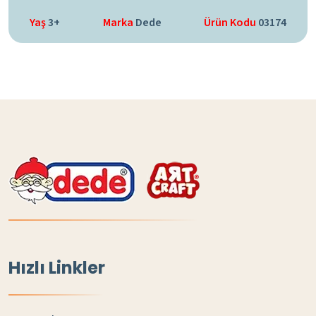
Yaş
3+
Marka
Dede
Ürün Kodu
03174
Hızlı Linkler