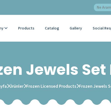
ny
Products
Catalog
Gallery
Social Res
zen Jewels Set
ayfa
Ürünler
Frozen Licensed Products
Frozen Jewels S