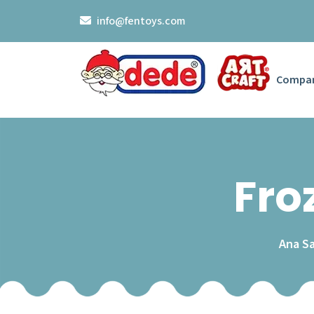
info@fentoys.com
Compa
Fro
Ana S