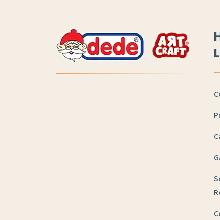
H
L
C
P
C
G
S
R
C