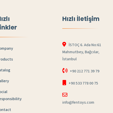
ızlı
Hızlı İletişim
inkler
İSTOÇ 6. Ada No:61
ompany
Mahmutbey, Bağcılar,
İstanbul
roducts
atalog
+90 212 771 39 79
allery
+90 533 778 00 75
ocial
esponsibility
info@fentoys.com
ontact