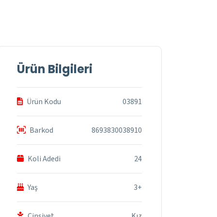
Ürün Bilgileri
Ürün Kodu
03891
Barkod
8693830038910
Koli Adedi
24
Yaş
3+
Cinsiyet
Kız