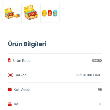
Ürün Bilgileri
Ürün Kodu
03360
Barkod
8693830033601
Koli Adedi
96
Yaş
3+