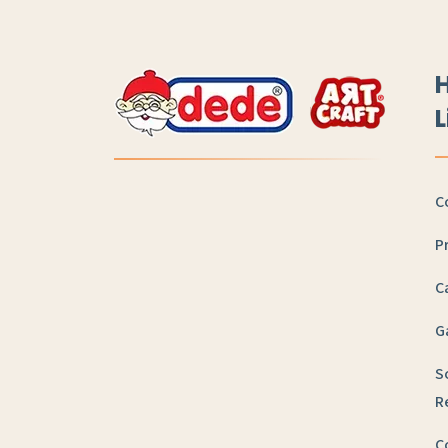
H
L
C
P
C
G
S
R
C