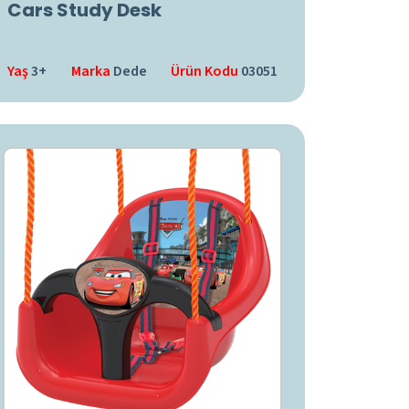
Cars Study Desk
Yaş
3+
Marka
Dede
Ürün Kodu
03051