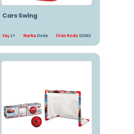
Cars Swing
Yaş
1+
Marka
Dede
Ürün Kodu
03063