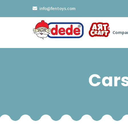
info@fentoys.com
Compa
Cars