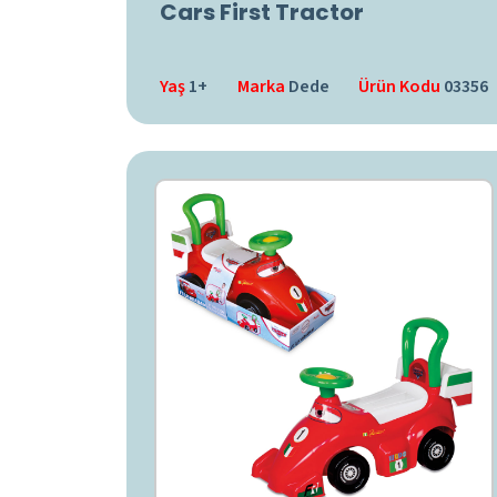
Cars First Tractor
Yaş
1+
Marka
Dede
Ürün Kodu
03356