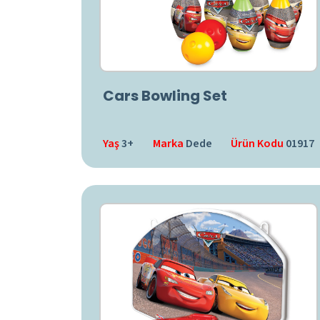
Cars Bowling Set
Yaş
3+
Marka
Dede
Ürün Kodu
01917