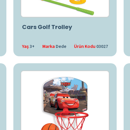
Cars Golf Trolley
Yaş
3+
Marka
Dede
Ürün Kodu
03027