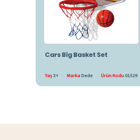
Cars Big Basket Set
Yaş
3+
Marka
Dede
Ürün Kodu
01529