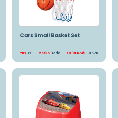
Cars Small Basket Set
Yaş
3+
Marka
Dede
Ürün Kodu
01520