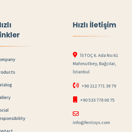
ızlı
Hızlı İletişim
inkler
İSTOÇ 6. Ada No:61
ompany
Mahmutbey, Bağcılar,
İstanbul
roducts
atalog
+90 212 771 39 79
allery
+90 533 778 00 75
ocial
esponsibility
info@fentoys.com
ontact