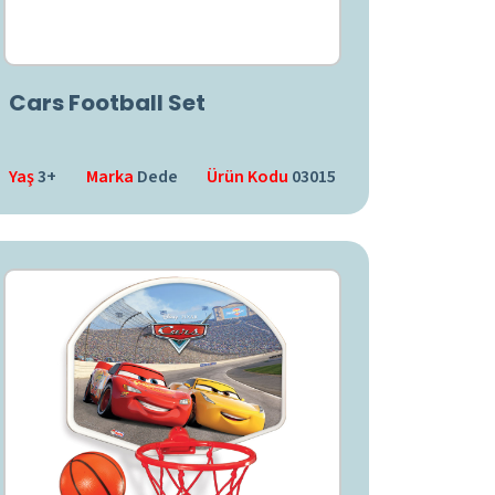
Cars Football Set
Yaş
3+
Marka
Dede
Ürün Kodu
03015