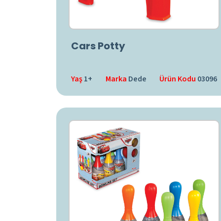
Cars Potty
Yaş
1+
Marka
Dede
Ürün Kodu
03096