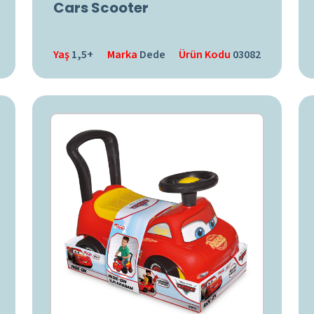
Cars Scooter
Yaş
1,5+
Marka
Dede
Ürün Kodu
03082