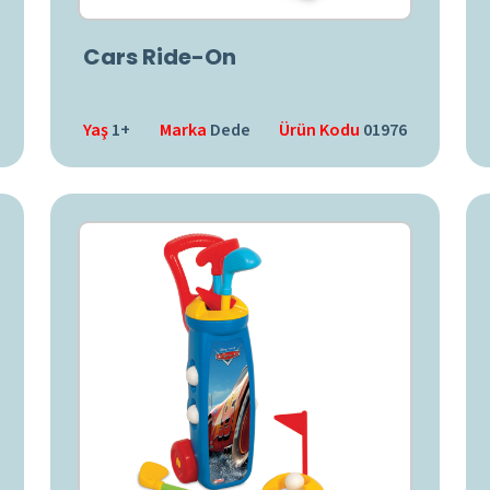
Cars Ride-On
Yaş
1+
Marka
Dede
Ürün Kodu
01976