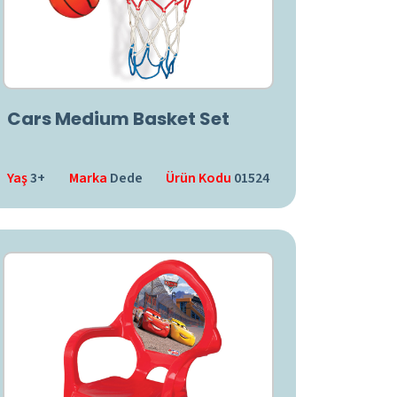
Cars Medium Basket Set
Yaş
3+
Marka
Dede
Ürün Kodu
01524