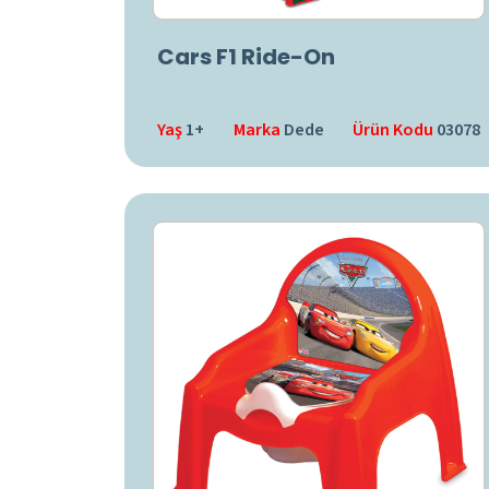
Cars F1 Ride-On
Yaş
1+
Marka
Dede
Ürün Kodu
03078