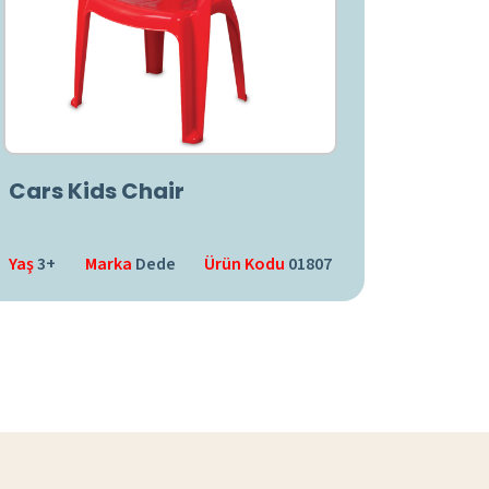
Cars Kids Chair
Yaş
3+
Marka
Dede
Ürün Kodu
01807