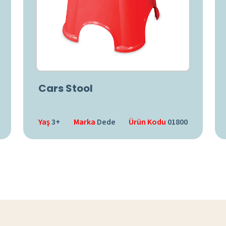
Cars Stool
Yaş
3+
Marka
Dede
Ürün Kodu
01800